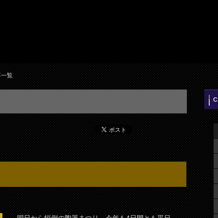
事一覧
C
明日から恒例の陶器まつり。今年も4日間とも平日。