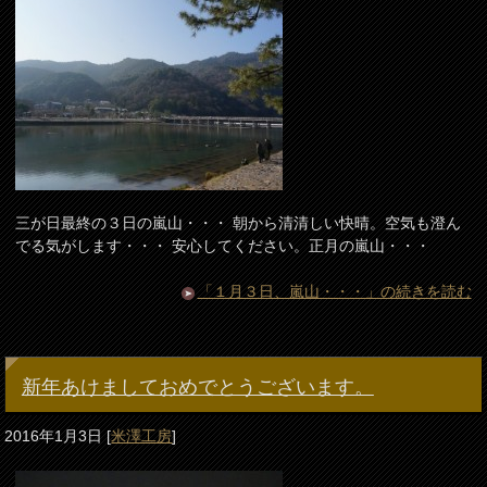
三が日最終の３日の嵐山・・・ 朝から清清しい快晴。空気も澄ん
でる気がします・・・ 安心してください。正月の嵐山・・・
「１月３日、嵐山・・・」の続きを読む
新年あけましておめでとうございます。
2016年1月3日
[
米澤工房
]