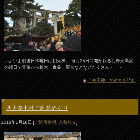
いよいよ明後日木曜日は初天神。 毎月25日に開かれる北野天満宮
の縁日で骨董から植木、食品、屋台などなどたくさん・・・
「初天神」の続きを読む
西大路七社ご利益めぐり
2018年1月18日
[
ご近所情報
,
京都観光
]